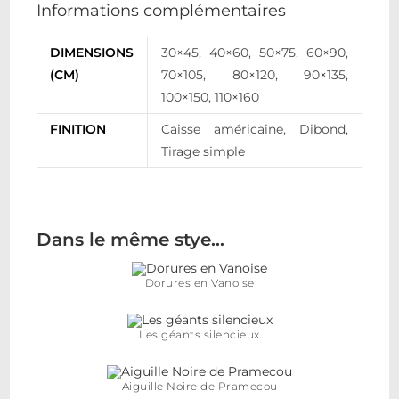
Informations complémentaires
DIMENSIONS
30×45, 40×60, 50×75, 60×90,
(CM)
70×105, 80×120, 90×135,
100×150, 110×160
FINITION
Caisse américaine, Dibond,
Tirage simple
Dans le même stye…
Dorures en Vanoise
Les géants silencieux
Aiguille Noire de Pramecou