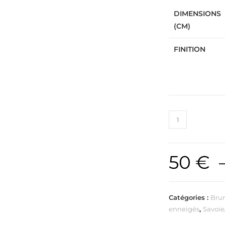
DIMENSIONS
(CM)
FINITION
50
€
Catégories :
Bru
enneigés
,
Savoie