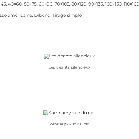
45, 40×60, 50×75, 60×90, 70×105, 80×120, 90×135, 100×150, 110×16
sse américaine, Dibond, Tirage simple
Les géants silencieux
Somnarøy vue du ciel