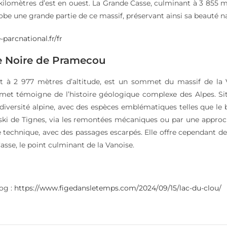
ilomètres d’est en ouest. La Grande Casse, culminant à 3 855 mèt
obe une grande partie de ce massif, préservant ainsi sa beauté nat
parcnational.fr/fr
le Noire de Pramecou
t à 2 977 mètres d’altitude, est un sommet du massif de la 
met témoigne de l’histoire géologique complexe des Alpes. Situ
diversité alpine, avec des espèces emblématiques telles que le 
 ski de Tignes, via les remontées mécaniques ou par une approc
e technique, avec des passages escarpés. Elle offre cependant des
sse, le point culminant de la Vanoise.
log :
https://www.figedansletemps.com/2024/09/15/lac-du-clou/