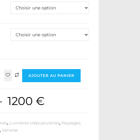
AJOUTER AU PANIER
–
1200
€
mes
,
Lumières crépusculaires
,
Paysages
,
Vanoise