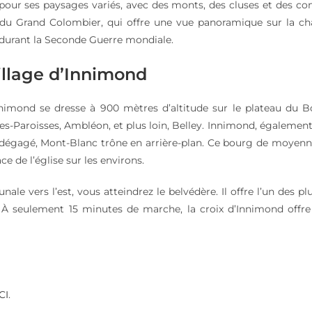
 pour ses paysages variés, avec des monts, des cluses et des com
f du Grand Colombier, qui offre une vue panoramique sur la c
 durant la Seconde Guerre mondiale.
illage d’Innimond
nnimond se dresse à 900 mètres d’altitude sur le plateau du Bo
es-Paroisses, Ambléon, et plus loin, Belley. Innimond, égaleme
t dégagé, Mont-Blanc trône en arrière-plan. Ce bourg de moyenn
ace de l’église sur les environs.
ale vers l’est, vous atteindrez le belvédère. Il offre l’un des
 À seulement 15 minutes de marche, la croix d’Innimond off
CI
.