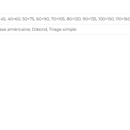
45, 40×60, 50×75, 60×90, 70×105, 80×120, 90×135, 100×150, 110×16
sse américaine, Dibond, Tirage simple