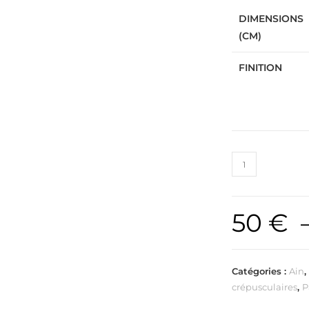
DIMENSIONS
(CM)
FINITION
50
€
Catégories :
Ain
crépusculaires
,
P