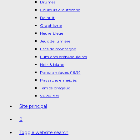
Brumes
Couleurs d’automne
De nuit
Graphisme
Heure bleue
Jeux de lumière
Lacs de montagne
Lumières crépusculaires
Noir & blanc
Panoramiques (16/9)
Paysages enneigés
Temps orageux
Vu du ciel
Site principal
0
Toggle website search