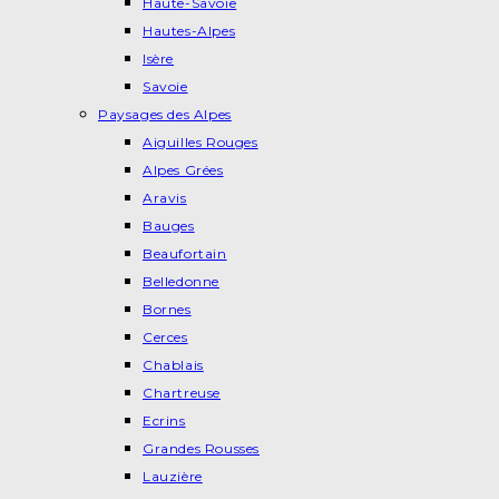
Haute-Savoie
Hautes-Alpes
Isère
Savoie
Paysages des Alpes
Aiguilles Rouges
Alpes Grées
Aravis
Bauges
Beaufortain
Belledonne
Bornes
Cerces
Chablais
Chartreuse
Ecrins
Grandes Rousses
Lauzière