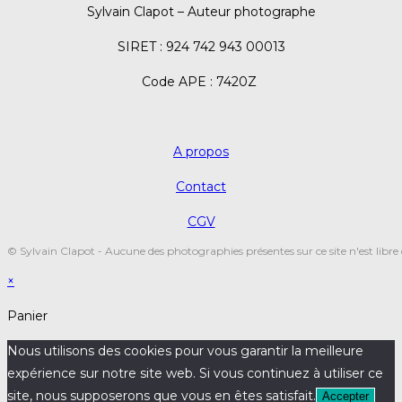
Sylvain Clapot – Auteur photographe
SIRET : 924 742 943 00013
Code APE : 7420Z
A propos
Contact
CGV
© Sylvain Clapot - Aucune des photographies présentes sur ce site n'est libre 
×
Panier
Nous utilisons des cookies pour vous garantir la meilleure
expérience sur notre site web. Si vous continuez à utiliser ce
site, nous supposerons que vous en êtes satisfait.
Accepter