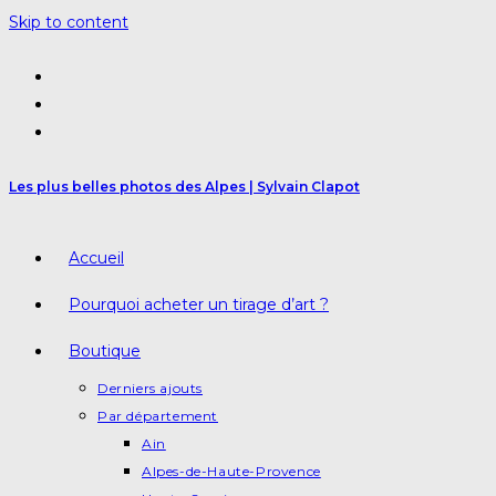
Skip to content
Les plus belles photos des Alpes | Sylvain Clapot
Accueil
Pourquoi acheter un tirage d’art ?
Boutique
Derniers ajouts
Par département
Ain
Alpes-de-Haute-Provence