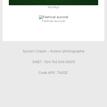
Nordlys
Festival auroral
Sylvain Clapot – Auteur photographe
SIRET : 924 742 943 00013
Code APE : 7420Z