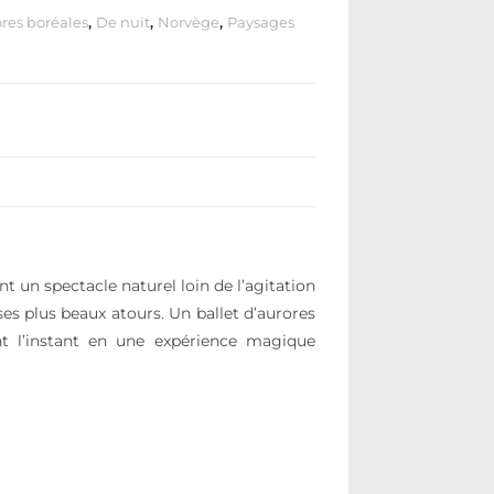
res boréales
,
De nuit
,
Norvège
,
Paysages
 un spectacle naturel loin de l’agitation
es plus beaux atours. Un ballet d’aurores
nt l’instant en une expérience magique