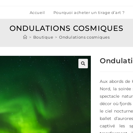
Accueil
Pourquoi acheter un tirage d’art ?
ONDULATIONS COSMIQUES
>
Boutique
>
Ondulations cosmiques
Ondulat
🔍
Aux abords de 
Nord, la soirée
spectacle natur
décor où fjords
le ciel nocturn
ballet d’auror
captivé les s