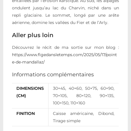
entaillées par l’érosion karstique. Au sud, les alpages
ondulent jusqu’au lac du Charvin, niché dans un
repli glaciaire. Le sommet, longé par une arête
aérienne, domine les vallées du Fier et de l’Arly.
Aller plus loin
Découvrez le récit de ma sortie sur mon blog :
https://www.figedansletemps.com/2025/05/17/point
e-de-mandallaz/
Informations complémentaires
DIMENSIONS
30×45, 40×60, 50×75, 60×90,
(CM)
70×105, 80×120, 90×135,
100×150, 110×160
FINITION
Caisse américaine, Dibond,
Tirage simple