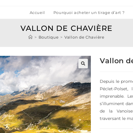
Accueil
Pourquoi acheter un tirage d’art ?
VALLON DE CHAVIÈRE
>
Boutique
>
Vallon de Chavière
Vallon d
🔍
Depuis le prom
Péclet-Polset,
imprenable. Le
s’illuminent dan
de la Vanois
traversant le ma