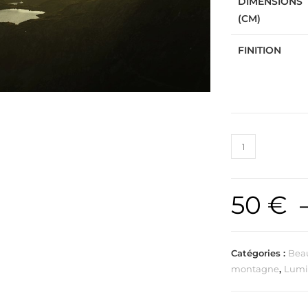
DIMENSIONS
(CM)
FINITION
50
€
Catégories :
Beau
montagne
,
Lumiè