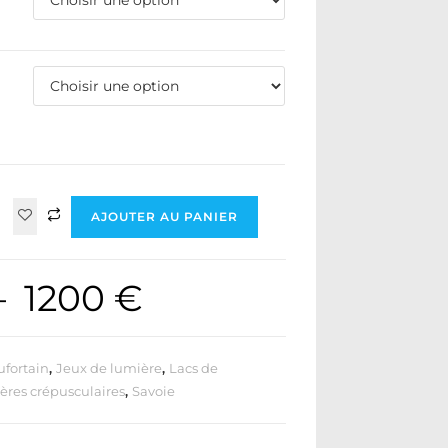
AJOUTER AU PANIER
–
1200
€
fortain
,
Jeux de lumière
,
Lacs de
res crépusculaires
,
Savoie