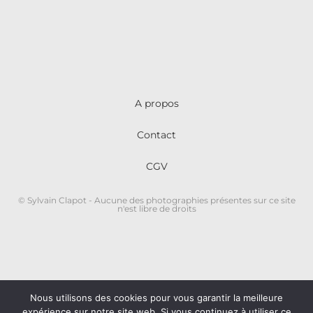
A propos
Contact
CGV
© Sylvain Clapot - Aucune des photographies présentes sur ce site
n'est libre de droits
Nous utilisons des cookies pour vous garantir la meilleure
expérience sur notre site web. Si vous continuez à utiliser ce