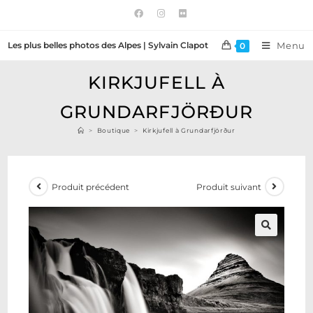
Les plus belles photos des Alpes | Sylvain Clapot
Menu
0
KIRKJUFELL À
GRUNDARFJÖRÐUR
>
Boutique
>
Kirkjufell à Grundarfjörður
Produit précédent
Produit suivant
🔍