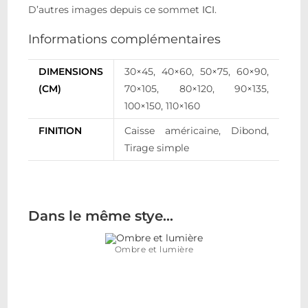
D’autres images depuis ce sommet
ICI
.
Informations complémentaires
DIMENSIONS
30×45, 40×60, 50×75, 60×90,
(CM)
70×105, 80×120, 90×135,
100×150, 110×160
FINITION
Caisse américaine, Dibond,
Tirage simple
Dans le même stye…
Ombre et lumière