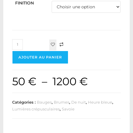
FINITION
AJOUTER AU PANIER
50
€
–
1200
€
Catégories :
Bauges
,
Brumes
,
De nuit
,
Heure bleue
,
Lumières crépusculaires
,
Savoie